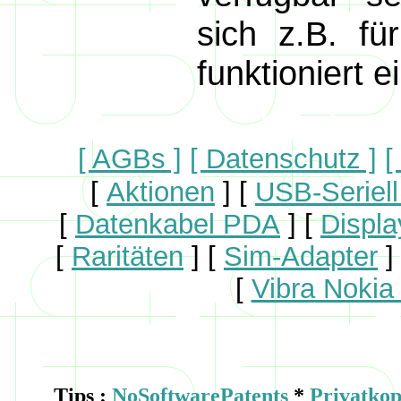
sich z.B. f
funktioniert e
[ AGBs ]
[ Datenschutz ]
[
[
Aktionen
]
[
USB-Seriell
[
Datenkabel PDA
]
[
Displa
[
Raritäten
]
[
Sim-Adapter
]
[
Vibra Nokia
Tips :
NoSoftwarePatents
*
Privatkop