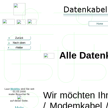
Alle Daten
Laut
WebHits
sind Sie seit
Wir möchten Ih
01.03.2000
realer Besucher Nr.
auf dieser Seite.
/ Modemkabel /