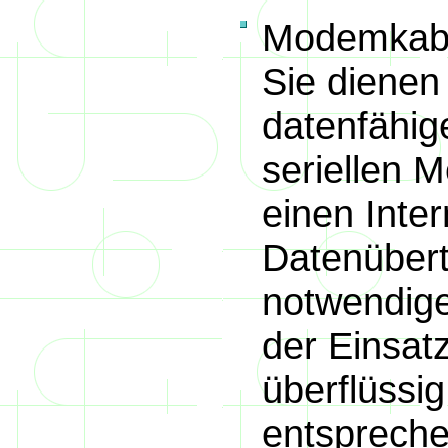
Modemkabe
Sie dienen
datenfähig
seriellen
einen Inte
Datenübert
notwendige
der Einsat
überflüssi
entspreche