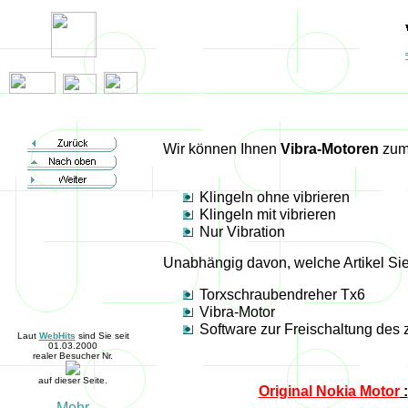
Vibrationsalarm, Nokia 3210, Einbau, Vibra, vibrieren, Motor, Freischaltung, Software
Wir können Ihnen
Vibra-Motoren
zum 
Klingeln ohne vibrieren
Klingeln mit vibrieren
Nur Vibration
Unabhängig davon, welche Artikel Sie 
Torxschraubendreher Tx6
Vibra-Motor
Software zur Freischaltung des
Laut
WebHits
sind Sie seit
01.03.2000
realer Besucher Nr.
auf dieser Seite.
Original Nokia Motor
: