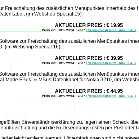
 zur Freischaltung des zusätzlichen Menüpunktes innerhalb des
atenkabel, (im Webshop Special 15)
AKTUELLER PREIS : € 19.95
Preis incl. 19% MwSt. / VAT *
[ Versandkosteninfo - max. € 4.- ]
. Software zur Freischaltung des zusätzlichen Menüpunktes in
0, (im Webshop Special 16)
AKTUELLER PREIS : € 39.95
Preis incl. 19% MwSt. / VAT *
[ Versandkosteninfo - max. € 4.- ]
. Software zur Freischaltung des zusätzlichen Menüpunktes inn
al-Mode FBus- & MBus-Datenkabel für Nokia 3210, (im Websho
AKTUELLER PREIS : € 44.95
Preis incl. 19% MwSt. / VAT *
[ Versandkosteninfo - max. € 4.- ]
sgefüllten Einverständniserklärung zu, legen einen Scheck üb
 Menüfreischaltung und die Rücksendungskosten per Post oder UP
wieder leicht entfernt werden, Lötverbindungen sind nicht notwe