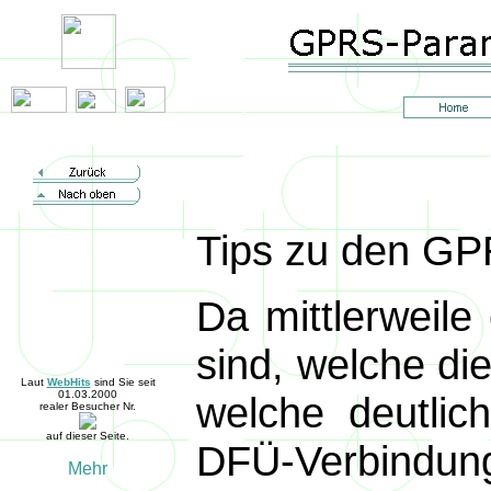
Tips zu den GP
Da mittlerweile
sind, welche di
Laut
WebHits
sind Sie seit
01.03.2000
welche deutlic
realer Besucher Nr.
auf dieser Seite.
DFÜ-Verbindung