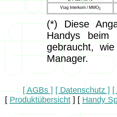
Viag Interkom / MMO
2
(*) Diese Ang
Handys beim E
gebraucht, wi
Manager.
[ AGBs ]
[ Datenschutz ]
[
[
Produktübersicht
]
[
Handy Sp