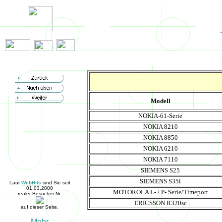
Modell
NOKIA-61-Serie
NOKIA 8210
NOKIA 8850
NOKIA 6210
NOKIA 7110
SIEMENS S25
SIEMENS S35i
Laut
WebHits
sind Sie seit
01.03.2000
MOTOROLA L- / P- Serie/Timeport
realer Besucher Nr.
ERICSSON R320sc
auf dieser Seite.