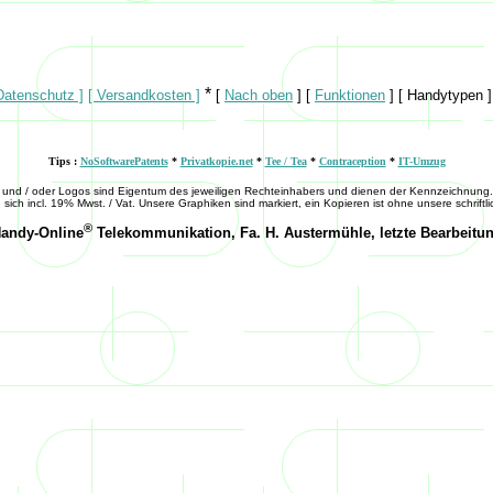
*
Datenschutz ]
[ Versandkosten ]
[
Nach oben
]
[
Funktionen
]
[ Handytypen ]
Tips :
NoSoftwarePatents
*
Privatkopie.net
*
Tee / Tea
*
Contraception
*
IT-Umzug
 und
/ oder
Logos sind Eigentum des jeweiligen Rechteinhabers und dienen der Kennzeichnung. 
sich incl. 19% Mwst. / Vat. Unsere Graphiken sind markiert, ein Kopieren ist ohne unsere schriftl
®
Handy-Online
Telekommunikation, Fa. H. Austermühle, letzte Bearbeitu