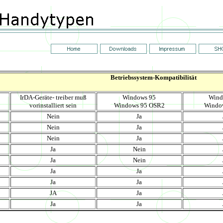
Betriebssystem-Kompatibilität
IrDA-Geräte- treiber muß
Windows 95
Wind
vorinstalliert sein
Windows 95 OSR2
Windo
Nein
Ja
Nein
Ja
Nein
Ja
Ja
Nein
Ja
Nein
Ja
Ja
Ja
Ja
JA
Ja
Ja
Ja