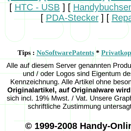
[
HTC - USB
]
[
Handybuchse
[
PDA-Stecker
]
[
Repa
Tips :
NoSoftwarePatents
*
Privatkop
Alle auf diesem Server genannten Pro
und
/ oder
Logos sind Eigentum des
Kennzeichnung. Alle Artikel ohne beso
Originalartikel, auf Originalware wi
sich incl. 19% Mwst. / Vat. Unsere Graph
schriftliche Zustimmung untersagt
© 1999-2008 Handy-Onli