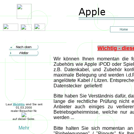
Stecker, Datenstecker, Steckverbinder, Stecker für Apple iPod, Adapter, Connector
Wichtig - dies
Wir können Ihnen momentan die fo
Zubehörs wie Apple iPOD oder Spiel
z.B. Datenkabel, und Zubehör konfe
maximale Belegung und werden i.d.R
angelötete Kabel / Litzen. Entsprech
Datenstecker geliefert!
Bitte haben Sie Verständnis dafür, d
lange die rechtliche Prüfung nicht 
Laut
WebHits
sind Sie seit
Anbieter auch einiges zu verlieren
01.03.2000
realer Besucher Nr.
Betriebsgeheimnisse, welche nur a
werden ...
auf dieser Seite.
Bitte halten Sie sich momentan an
"Pinbelegungen" / "Pinouts" für Ih