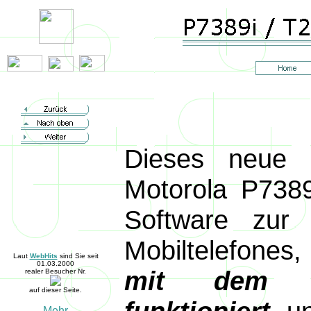
Dieses neue 
Motorola P7389
Software zur
Mobiltelefones
Laut
WebHits
sind Sie seit
01.03.2000
mit dem be
realer Besucher Nr.
auf dieser Seite.