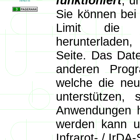
funktioniert
, u
Sie können bei
Limit die e
herunterladen
Seite. Das Dat
anderen Prog
welche die neue
unterstützen
Anwendungen h
werden kann un
Infrarot- / IrDA-