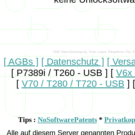
USB, Datenübertragung, Tools, Logos, Klingeltöne, Fax, 
[ AGBs ]
[ Datenschutz ]
[ Vers
[ P7389i / T260 - USB ]
[
V6x 
[
V70 / T280 / T720 - USB
]
Tips :
NoSoftwarePatents
*
Privatkop
Alle auf diesem Server genannten Pro